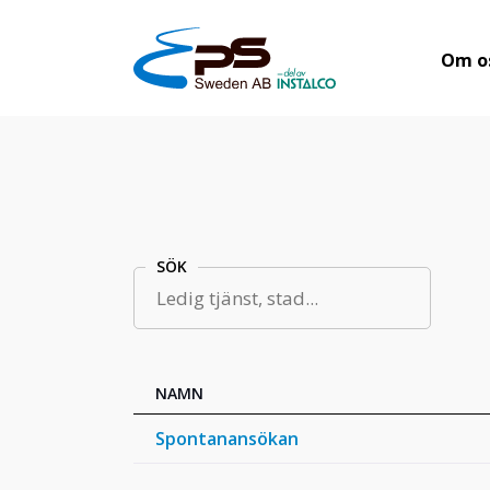
Om o
SÖK
NAMN
Spontanansökan